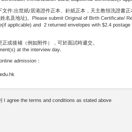
文件:出世紙/居港證件正本、針紙正本，
天主教領洗證書正本
。Please submit Original of Birth Certificate/ Resid
te(if applicable) and 2 returned envelopes with $2.4 postage
更正或後補（例如附件），可於面試時遞交。
ent(s) at the interview day.
nline admission：
edu.hk
the terms and conditions as stated above