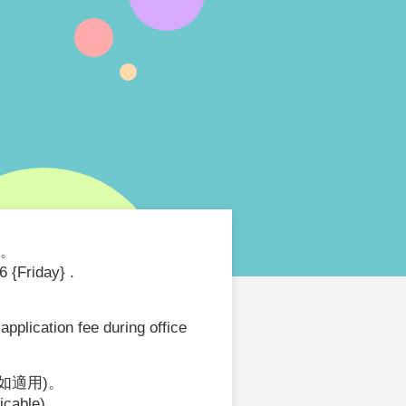
）。
 {Friday} .
pplication fee during office
如適用)。
licable)。