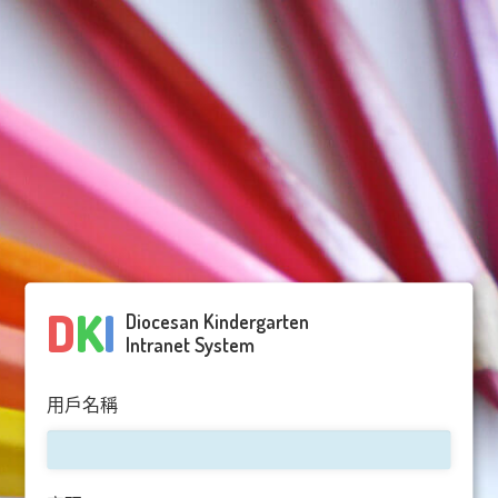
D
K
I
Diocesan Kindergarten
Intranet System
用戶名稱